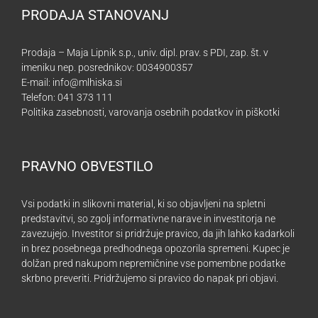
PRODAJA STANOVANJ
Prodaja – Maja Lipnik s.p., univ. dipl. prav. s PDI, zap. št. v
imeniku nep. posrednikov: 0034900357
E-mail:
info@mlhiska.si
Telefon: 041 373 111
Politika zasebnosti, varovanja osebnih podatkov in piškotki
PRAVNO OBVESTILO
Vsi podatki in slikovni material, ki so objavljeni na spletni
predstavitvi, so zgolj informativne narave in investitorja ne
zavezujejo. Investitor si pridržuje pravico, da jih lahko kadarkoli
in brez posebnega predhodnega opozorila spremeni. Kupec je
dolžan pred nakupom nepremičnine vse pomembne podatke
skrbno preveriti. Pridržujemo si pravico do napak pri objavi.